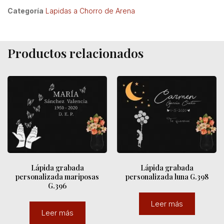
Categoría
Lapidas a Chorro de Arena
Productos relacionados
Lápida grabada
Lápida grabada
personalizada mariposas
personalizada luna G.398
G.396
Leer más
Leer más