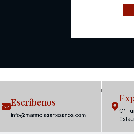
Exp
Escríbenos
C/ Tún
info@marmolesartesanos.com
Estac