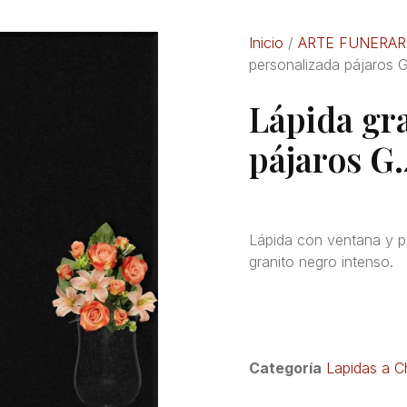
Inicio
/
ARTE FUNERAR
personalizada pájaros 
Lápida gr
pájaros G
Lápida con ventana y p
granito negro intenso.
Categoría
Lapidas a C