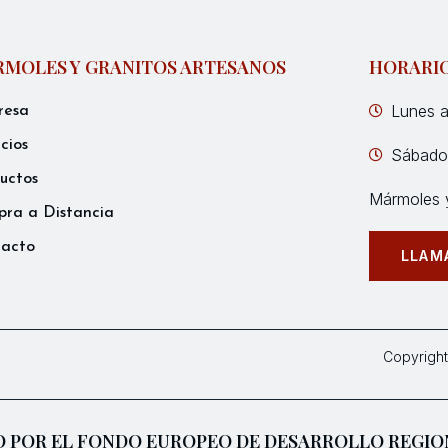
MOLES Y GRANITOS ARTESANOS
HORARI
Lunes a
resa
icios
Sábados
uctos
Mármoles y
ra a Distancia
tacto
LLAM
Copyright
 POR EL FONDO EUROPEO DE DESARROLLO REGIO