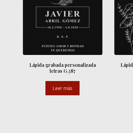
Lápida grabada personalizada
Lápid
letras G.387
Leer más