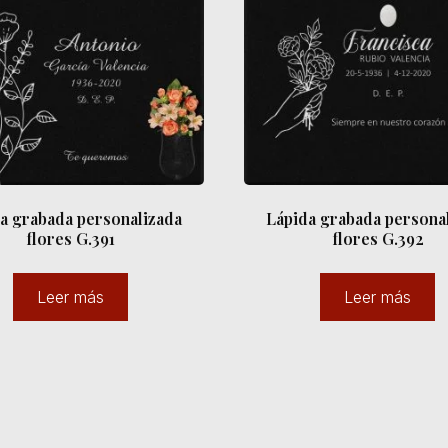
a grabada personalizada
Lápida grabada persona
flores G.391
flores G.392
Leer más
Leer más