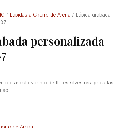
IO
/
Lapidas a Chorro de Arena
/ Lápida grabada
387
abada personalizada
87
en rectángulo y ramo de flores silvestres grabadas
enso.
horro de Arena