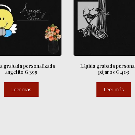
a grabada personalizada
Lápida grabada persona
angelito G.399
pájaros G.403
Leer más
Leer más