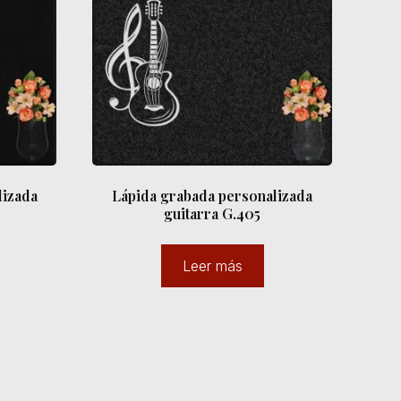
lizada
Lápida grabada personalizada
guitarra G.405
Leer más