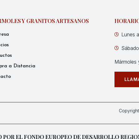
MOLES Y GRANITOS ARTESANOS
HORARI
Lunes a
resa
icios
Sábados
uctos
Mármoles y
ra a Distancia
tacto
LLAM
Copyright
 POR EL FONDO EUROPEO DE DESARROLLO REGIO