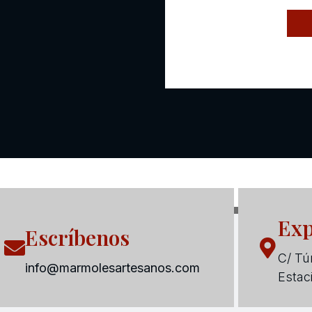
Exp
Escríbenos
C/ Tún
info@marmolesartesanos.com
Estac