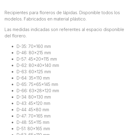
Recipientes para floreros de lápidas. Disponible todos los
modelos. Fabricados en material plástico.
Las medidas indicadas son referentes al espacio disponible
del florero.
D-35: 70×160 mm
D-46: 80×215 mm
D-57: 45x20x115 mm
D-62: 80x40x140 mm
D-63: 60×125 mm
D-64: 35×110 mm
D-65: 75x65x145 mm
D-66: 63x28x120 mm
D-34: 80×130 mm
D-43: 45×120 mm
D-44: 45×80 mm
D-47: 70×165 mm
D-48: 55×115 mm
D-51: 80×165 mm
D-53: 65×110 mm