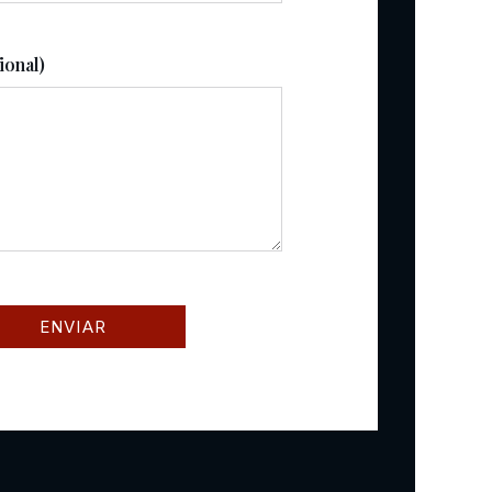
ional)