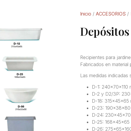
Inicio
/
ACCESORIOS
/
Depósitos 
Recipientes para jardin
Fabricados en material p
Las medidas indicadas so
D-1: 240x70x110
D-2 y D2/3P: 230
D-18: 315x45x65
D-23: 190x38x8
D-24: 230x45x7
D-25: 168x45x65
D-26: 275x65x16