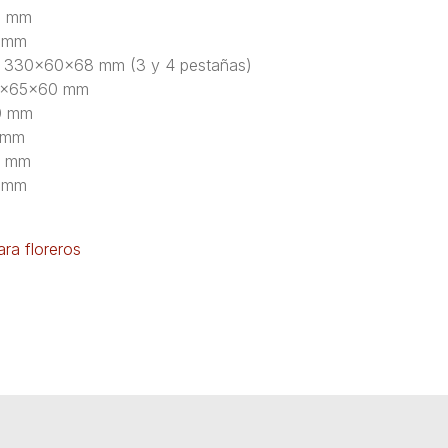
5 mm
0 mm
: 330x60x68 mm (3 y 4 pestañas)
27x65x60 mm
0 mm
 mm
5 mm
5 mm
ra floreros