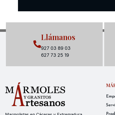
Llámanos
927 03 89 03
627 73 25 19
MÁR
Emp
Serv
Prod
Marmolistas en Cáceres y Extremadura