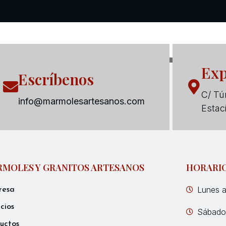
Exp
Escríbenos
C/ Tún
info@marmolesartesanos.com
Estac
MOLES Y GRANITOS ARTESANOS
HORARI
Lunes a
resa
icios
Sábados
uctos