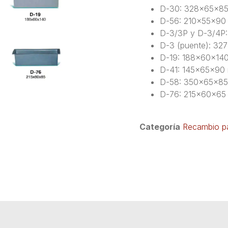
D-30: 328x65x8
D-56: 210x55x9
D-3/3P y D-3/4P
D-3 (puente): 3
D-19: 188x60x14
D-41: 145x65x90
D-58: 350x65x8
D-76: 215x60x6
Categoría
Recambio pa