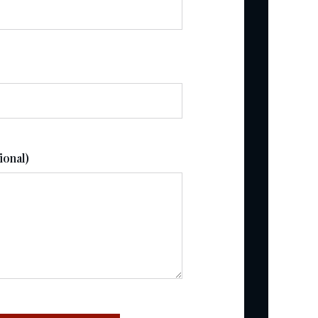
ional)