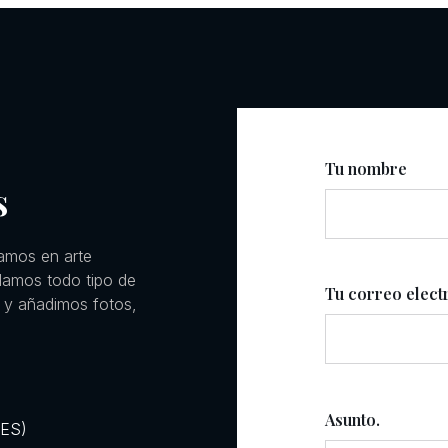
Tu nombre
s
amos en arte
llamos todo tipo de
Tu correo elect
 y añadimos fotos,
Asunto.
RES)