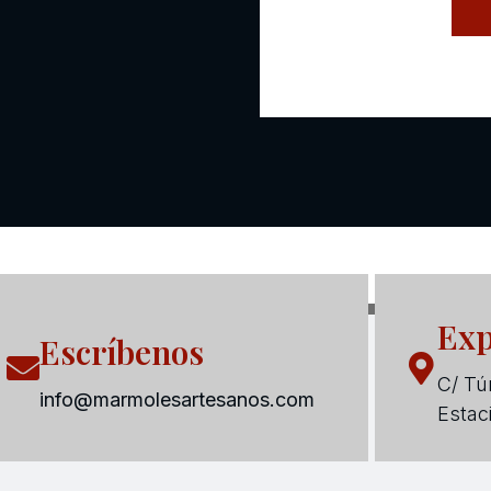
Exp
Escríbenos
C/ Tún
info@marmolesartesanos.com
Estac