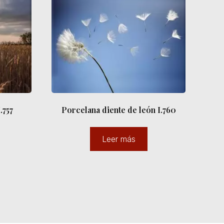
.757
Porcelana diente de león I.760
Leer más