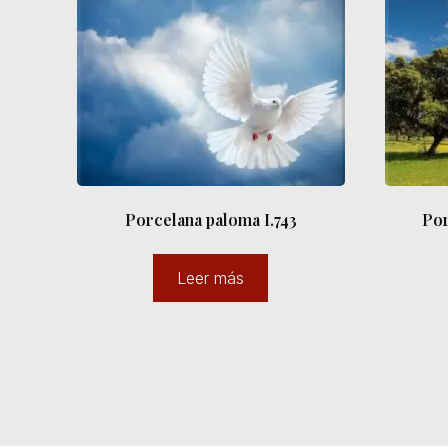
Porcelana paloma I.743
Por
Leer más