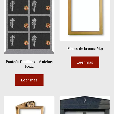
Marco de bronce M.9
Panteón familiar de 6 nichos
Leer más
P.922
Leer más