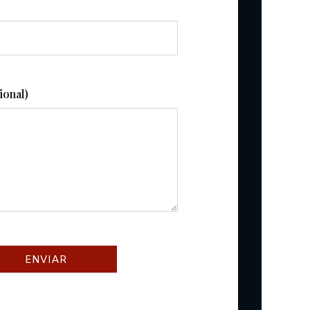
ional)