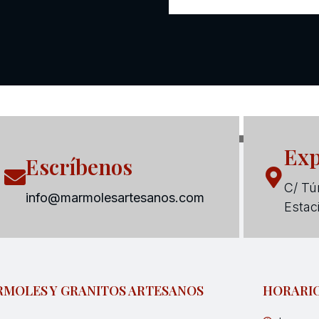
Exp
Escríbenos
C/ Tún
info@marmolesartesanos.com
Estac
MOLES Y GRANITOS ARTESANOS
HORARI