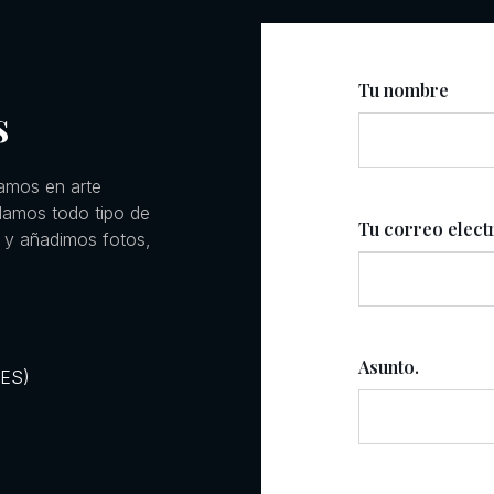
Tu nombre
s
amos en arte
llamos todo tipo de
Tu correo elect
 y añadimos fotos,
Asunto.
RES)