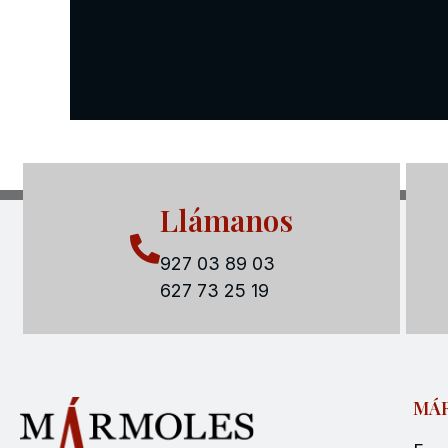
Llámanos
927 03 89 03
627 73 25 19
MÁR