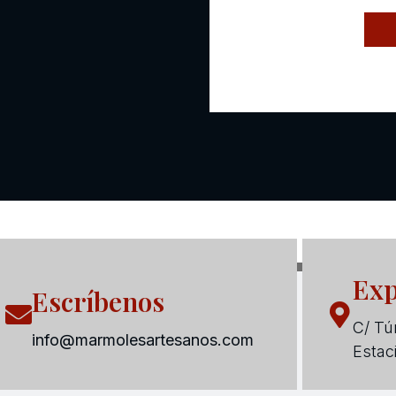
Exp
Escríbenos
C/ Tún
info@marmolesartesanos.com
Estac