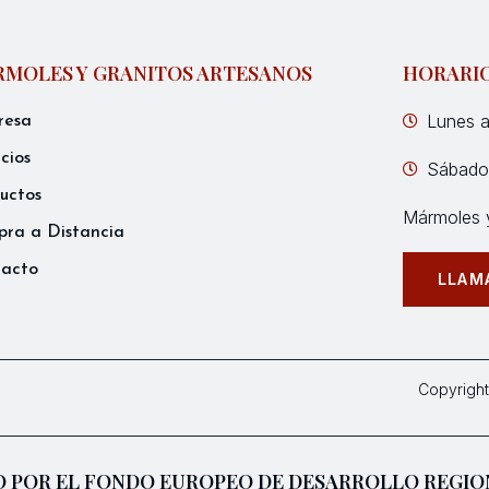
MOLES Y GRANITOS ARTESANOS
HORARI
Lunes a
resa
icios
Sábados
uctos
Mármoles y
ra a Distancia
tacto
LLAM
Copyright
 POR EL FONDO EUROPEO DE DESARROLLO REGIO