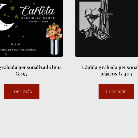
grabada personalizada luna
Lápida grabada persona
G.397
pájaros G.403
Leer más
Leer más