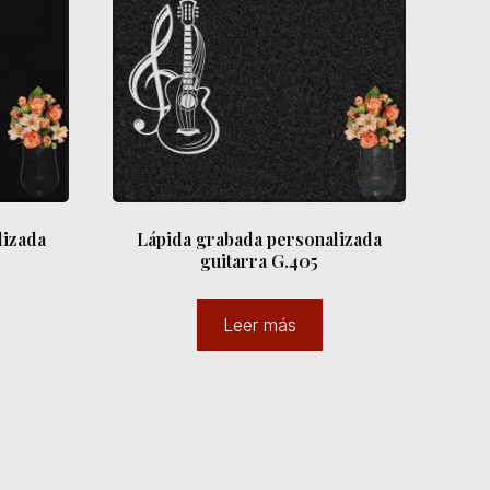
lizada
Lápida grabada personalizada
guitarra G.405
Leer más