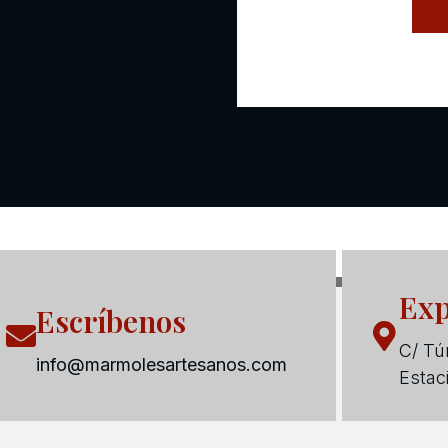
Exp
Escríbenos
C/ Tún
info@marmolesartesanos.com
Estac