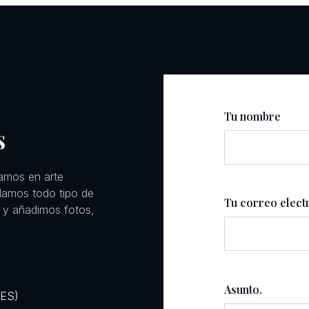
Tu nombre
s
amos en arte
llamos todo tipo de
Tu correo elect
 y añadimos fotos,
Asunto.
RES)