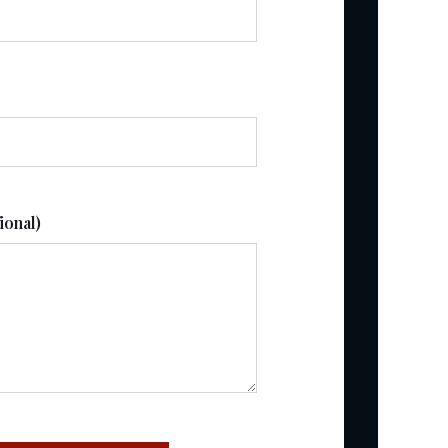
ional)