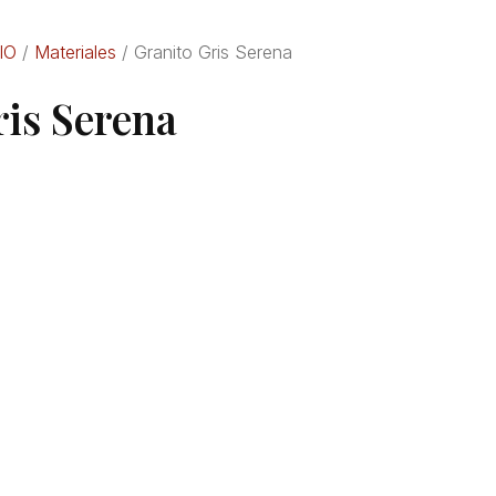
IO
/
Materiales
/ Granito Gris Serena
ris Serena