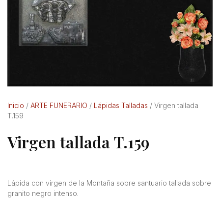
Inicio
/
ARTE FUNERARIO
/
Lápidas Talladas
/ Virgen tallada
T.159
Virgen tallada T.159
Lápida con virgen de la Montaña sobre santuario tallada sobre
granito negro intenso.