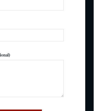
ional)