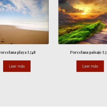
orcelana playa I.748
Porcelana paisaje I.7
Leer más
Leer más