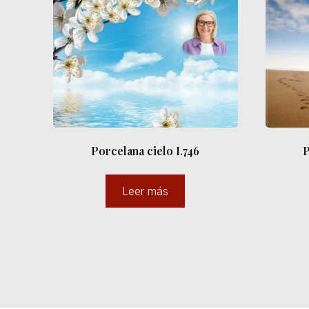
Porcelana cielo I.746
P
Leer más