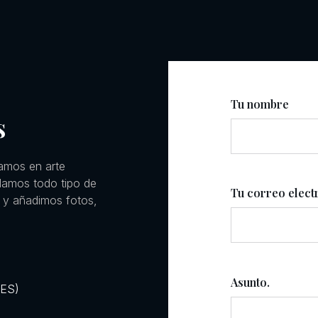
Tu nombre
s
amos en arte
llamos todo tipo de
Tu correo elect
 y añadimos fotos,
Asunto.
RES)