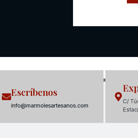
Exp
Escríbenos
C/ Tún
info@marmolesartesanos.com
Estac