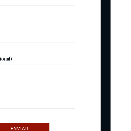
ional)