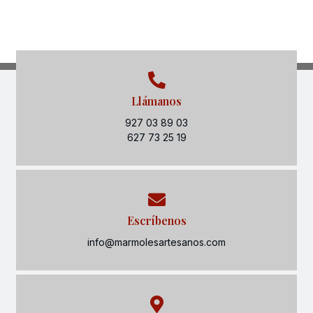
Llámanos
927 03 89 03
627 73 25 19
Escríbenos
info@marmolesartesanos.com