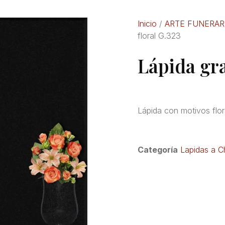
Inicio
/
ARTE FUNERAR
floral G.323
Lápida gra
Lápida con motivos flor
Categoría
Lapidas a C