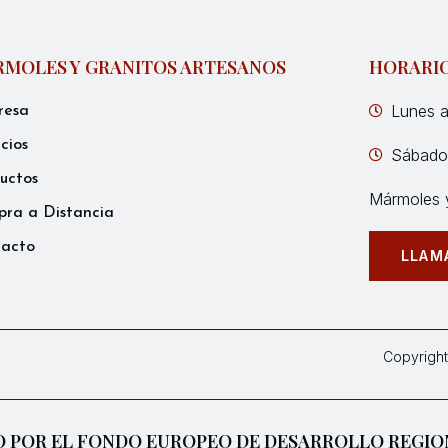
MOLES Y GRANITOS ARTESANOS
HORARI
Lunes a
resa
icios
Sábados
uctos
Mármoles y
ra a Distancia
tacto
LLAM
Copyright
 POR EL FONDO EUROPEO DE DESARROLLO REGIO