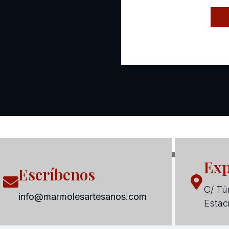
Exp
Escríbenos
C/ Tún
info@marmolesartesanos.com
Estac