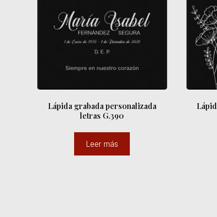
Lápida grabada personalizada
Lápid
letras G.390
Leer más