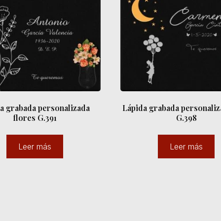
a grabada personalizada
Lápida grabada personaliz
flores G.391
G.398
Leer más
Leer más