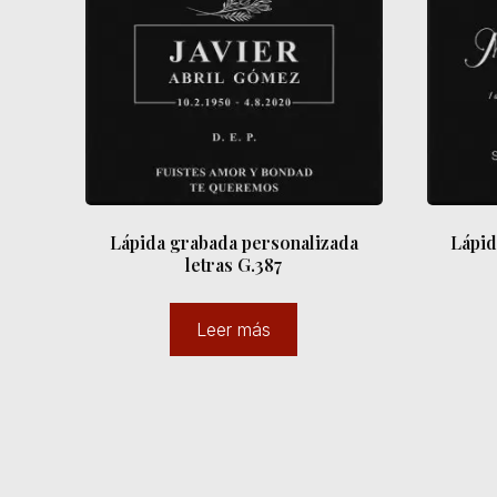
Lápida grabada personalizada
Lápid
letras G.387
Leer más