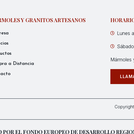
MOLES Y GRANITOS ARTESANOS
HORARI
Lunes a
resa
icios
Sábados
uctos
Mármoles y
ra a Distancia
tacto
LLAM
Copyright
 POR EL FONDO EUROPEO DE DESARROLLO REGIO