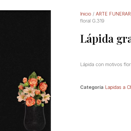
Inicio
/
ARTE FUNERAR
floral G.319
Lápida gra
Lápida con motivos flor
Categoría
Lapidas a C