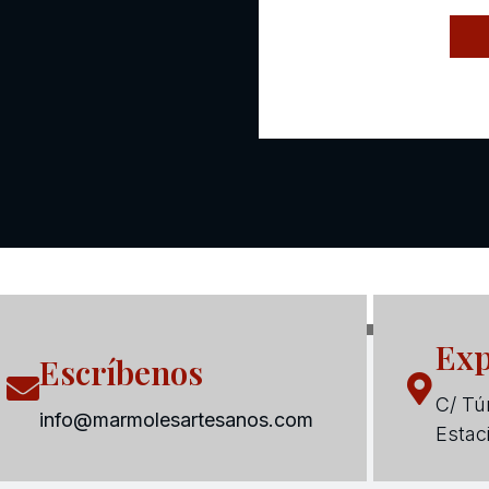
Exp
Escríbenos
C/ Tún
info@marmolesartesanos.com
Estac