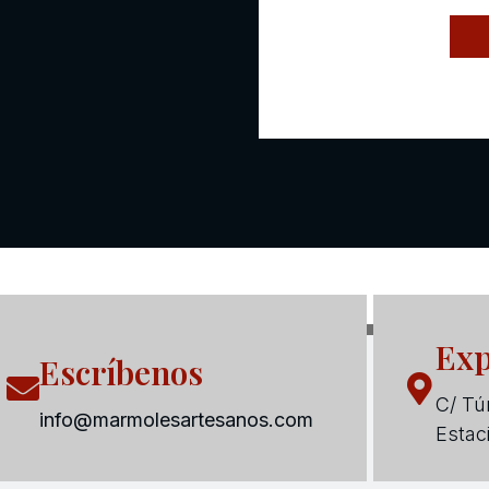
Exp
Escríbenos
C/ Tún
info@marmolesartesanos.com
Estac