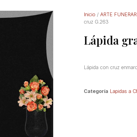
Inicio
/
ARTE FUNERAR
cruz G.263
Lápida gr
Lápida con cruz enmarc
Categoría
Lapidas a C