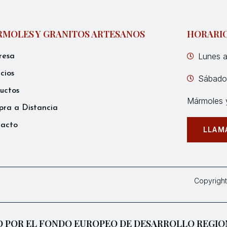
MOLES Y GRANITOS ARTESANOS
HORARI
Lunes a
resa
icios
Sábados
uctos
Mármoles y
ra a Distancia
tacto
LLAM
Copyright
 POR EL FONDO EUROPEO DE DESARROLLO REGIO