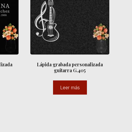
lizada
Lápida grabada personalizada
guitarra G.405
Leer más