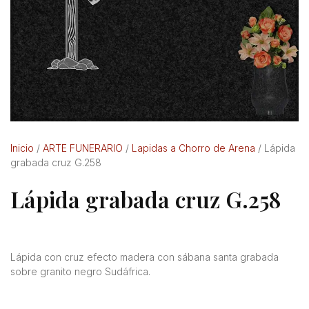
Inicio
/
ARTE FUNERARIO
/
Lapidas a Chorro de Arena
/ Lápida
grabada cruz G.258
Lápida grabada cruz G.258
Lápida con cruz efecto madera con sábana santa grabada
sobre granito negro Sudáfrica.