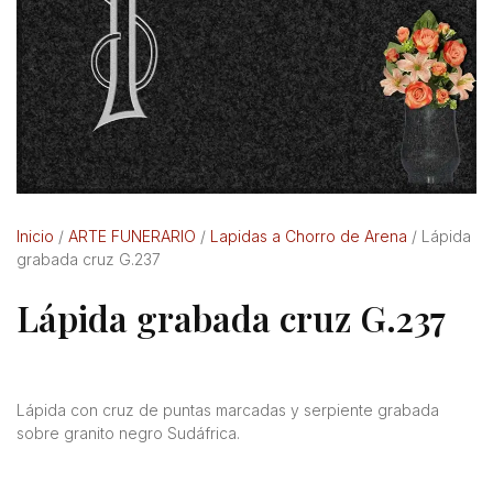
Inicio
/
ARTE FUNERARIO
/
Lapidas a Chorro de Arena
/ Lápida
grabada cruz G.237
Lápida grabada cruz G.237
Lápida con cruz de puntas marcadas y serpiente grabada
sobre granito negro Sudáfrica.