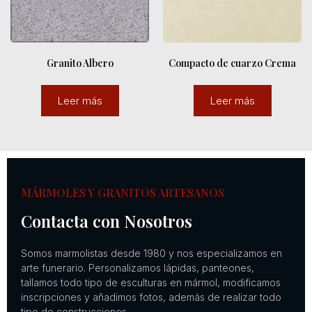
Granito Albero
Compacto de cuarzo Crema
Leer más
Leer más
MÁRMOLES Y GRANITOS ARTESANOS
Contacta con Nosotros
Somos marmolistas desde 1980 y nos especializamos en
arte funerario. Personalizamos lápidas, panteones,
tallamos todo tipo de esculturas en mármol, modificamos
inscripciones y añadimos fotos, además de realizar todo
tipo de construcciones.