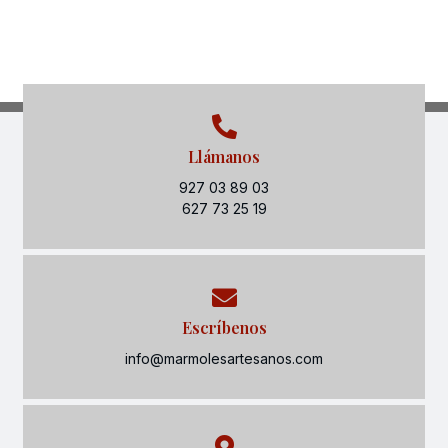
Llámanos
927 03 89 03
627 73 25 19
Escríbenos
info@marmolesartesanos.com