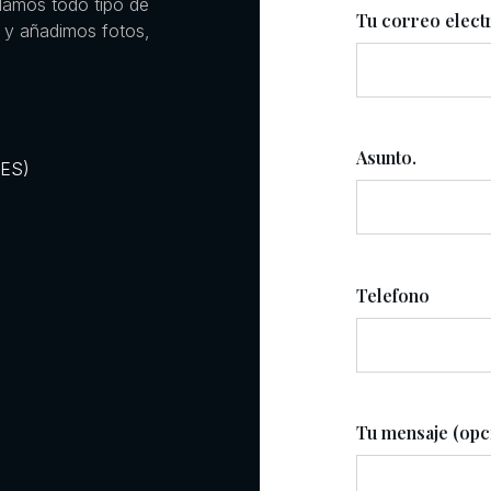
llamos todo tipo de
Tu correo elect
 y añadimos fotos,
Asunto.
RES)
Telefono
Tu mensaje (opc