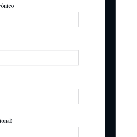
rónico
ional)