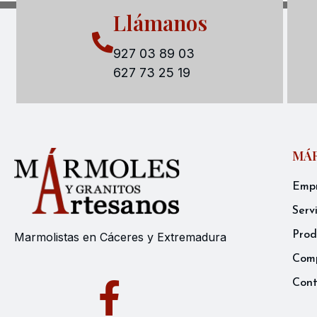
Llámanos
927 03 89 03
627 73 25 19
MÁR
Emp
Serv
Prod
Marmolistas en Cáceres y Extremadura
Comp
Con