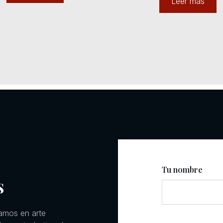
Leer más
Tu nombre
s
amos en arte