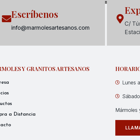
Exp
Escríbenos
C/ Tún
info@marmolesartesanos.com
Estac
MOLES Y GRANITOS ARTESANOS
HORARI
Lunes a
resa
icios
Sábados
uctos
Mármoles y
ra a Distancia
tacto
LLAM